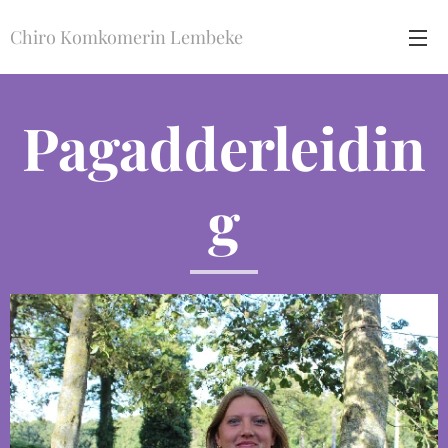
Chiro Komkomerin Lembeke
Pagadderleidin
g